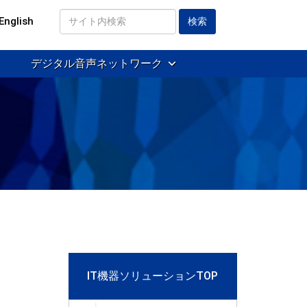
English
サ
イ
デジタル音声ネットワーク
ト
内
検
索
IT機器ソリューションTOP