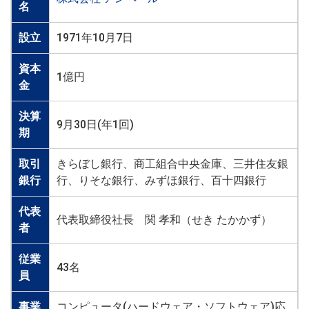
名
設立
1971年10月7日
資本
1億円
金
決算
9月30日(年1回)
期
取引
きらぼし銀行、商工組合中央金庫、三井住友銀
銀行
行、りそな銀行、みずほ銀行、百十四銀行
代表
代表取締役社長 関 孝和（せき たかかず）
者
従業
43名
員
事業
コンピュータ(ハードウェア・ソフトウェア)応