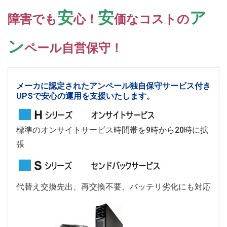
安
安
ア
障害でも
心！
価なコストの
ン
ペール自営保守！
メーカに認定されたアンペール独自保守サービス付き
UPSで安心の運用を支援いたします。
標準のオンサイトサービス時間帯を9時から20時に拡
張
代替え交換先出、再交換不要、バッテリ劣化にも対応