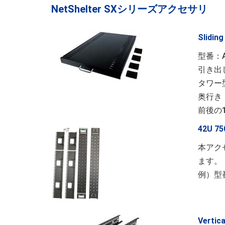
NetShelter SXシリーズアクセサリ
Sliding
型番：A
引き出
タワー
奥行き：
前後の
42U 75
本アク
ます。
例）型番
Vertic