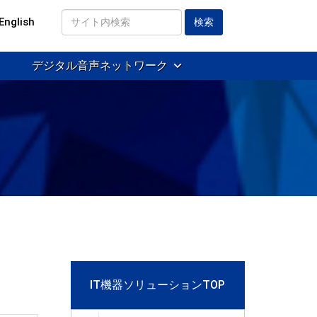
English
サ
イ
デジタル音声ネットワーク
ト
内
検
索
IT機器ソリューションTOP