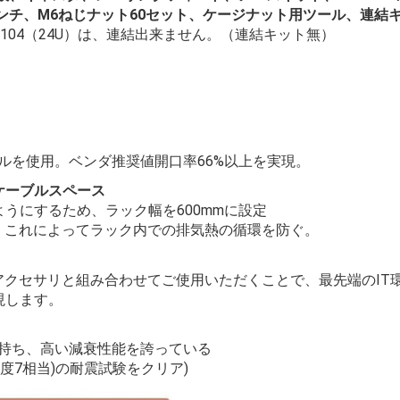
ンチ、M6ねじナット60セット、ケージナット用ツール、連結
R3104（24U）は、連結出来ません。（連結キット無）
グメタルを使用。ベンダ推奨値開口率66%以上を実現。
ケーブルスペース
うにするため、ラック幅を600mmに設定
)。これによってラック内での排気熱の循環を防ぐ。
アクセサリと組み合わせてご使用いただくことで、最先端のIT
現します。
あわせ持ち、高い減衰性能を誇っている
度7相当)の耐震試験をクリア)