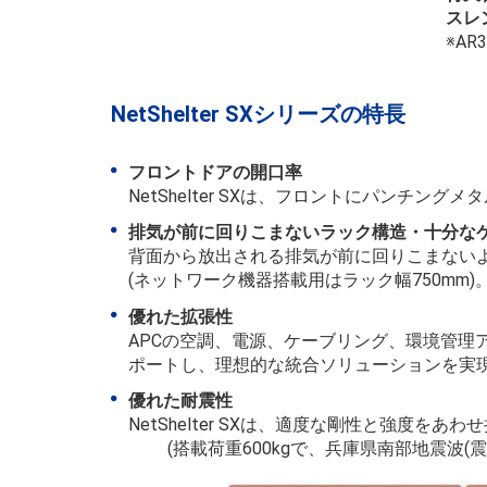
スレ
※A
NetShelter SXシリーズの特長
フロントドアの開口率
NetShelter SXは、フロントにパンチン
排気が前に回りこまないラック構造・十分な
背面から放出される排気が前に回りこまないよ
(ネットワーク機器搭載用はラック幅750mm
優れた拡張性
APCの空調、電源、ケーブリング、環境管理
ポートし、理想的な統合ソリューションを実
優れた耐震性
NetShelter SXは、適度な剛性と強度を
(搭載荷重600kgで、兵庫県南部地震波(震