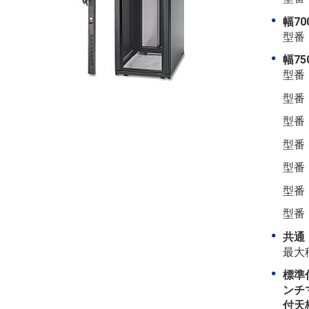
幅7
型番：
幅7
型番：
型番：
型番：
型番：
型番：
型番：
型番：
最大
標準
ンチ
付天