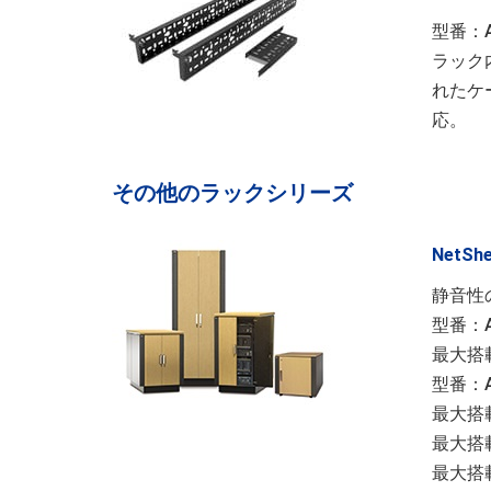
型番：A
ラック
れたケ
応。
その他のラックシリーズ
NetSh
静音性
型番：AR
最大搭載
型番：A
最大搭載3
最大搭載1
最大搭載