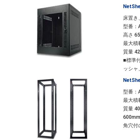
NetShe
床置き
型番：A
高さ 65
最大積
質量 42
■標準
ッシャ
NetS
型番：A
最大積載
質量 40
600
角穴付