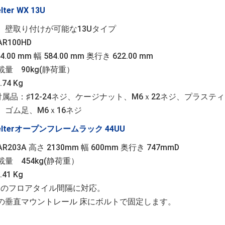
lter WX 13U
、壁取り付けが可能な13Uタイプ
R100HD
4.00 mm 幅 584.00 mm 奥行き 622.00 mm
載量 90kg(静荷重）
.74 Kg
付属品：♯12-24ネジ、ケージナット、M6ｘ22ネジ、プラステ
、ゴム足、M6ｘ16ネジ
helterオープンフレームラック 44UU
R203A 高さ 2130mm 幅 600mm 奥行き 747mmD
量 454kg(静荷重）
.41 Kg
mmのフロアタイル間隔に対応。
の垂直マウントレール 床にボルトで固定します。