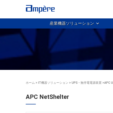
産業機器ソリューション
ホーム
>
IT機器ソリューション
>
UPS - 無停電電源装置
>
APC
APC NetShelter