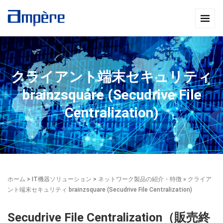
クライアント端末セキュリティ
brainzsquare (Secudrive File
Centralization)
ホーム
>
IT機器ソリューション
>
ネットワーク製品の紹介・特徴
» クライア
ント端末セキュリティ brainzsquare (Secudrive File Centralization)
Secudrive File Centralization（販売終