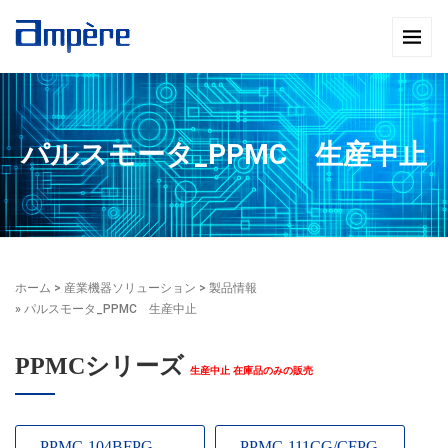
パルスモータ_PPMC 生産中止
ホーム
>
産業機器ソリューション
>
製品情報
» パルスモータ_PPMC 生産中止
PPMCシリーズ
生産中止 在庫品のみの販売
PPMC-104BFPG
PPMC-111CG/CFPG