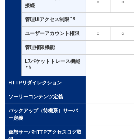
○
○
接続
＊g
管理UIアクセス制限
○
ユーザーアカウント権限
○
○
管理権限機能
○
L7パケットトレース機能
○
＊h
HTTPリダイレクション
○
ソーリーコンテンツ定義
○
バックアップ（待機系）サーバ
○
ー定義
仮想サーバHTTPアクセスログ取
○