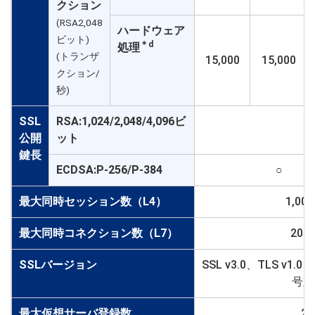
クション
(RSA2,048
ハードウェア
ビット)
＊d
処理
(トランザ
15,000
15,000
クション/
秒)
SSL
RSA:1,024/2,048/4,096ビ
○
公開
ット
鍵長
ECDSA:P-256/P-384
○
最大同時セッション数（L4）
1,000
最大同時コネクション数（L7）
200,
SSLバージョン
SSL v3.0、TLS v1.
号対
最大仮想サーバ登録数
25