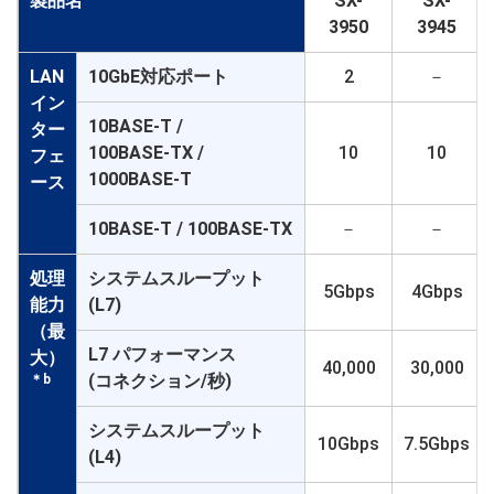
製品名
SX-
SX-
3950
3945
LAN
10GbE対応ポート
2
－
イン
10BASE-T /
ター
100BASE-TX /
10
10
フェ
1000BASE-T
ース
10BASE-T / 100BASE-TX
－
－
処理
システムスループット
5Gbps
4Gbps
能力
(L7)
（最
L7 パフォーマンス
大）
40,000
30,000
(コネクション/秒)
＊b
システムスループット
10Gbps
7.5Gbps
(L4)