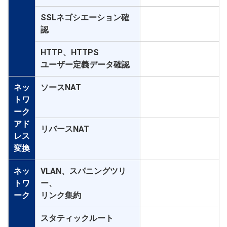
SSLネゴシエーション確
○
認
HTTP、HTTPS
○
ユーザー定義データ確認
ネッ
ソースNAT
○
トワ
ーク
アド
リバースNAT
レス
○
変換
ネッ
VLAN、スパニングツリ
トワ
ー、
○
ーク
リンク集約
スタティックルート
○