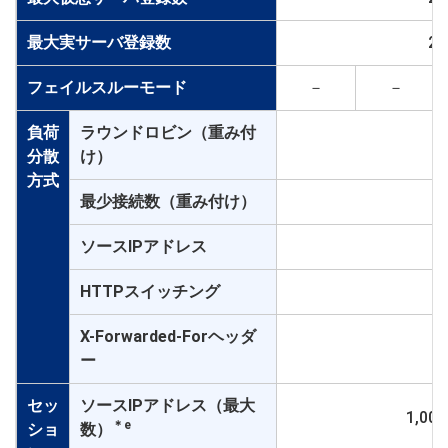
最大実サーバ登録数
25
フェイルスルーモード
－
－
負荷
ラウンドロビン（重み付
○
分散
け）
方式
最少接続数（重み付け）
○
ソースIPアドレス
○
HTTPスイッチング
○
X-Forwarded-Forヘッダ
○
ー
セッ
ソースIPアドレス（最大
1,000
＊e
ショ
数）