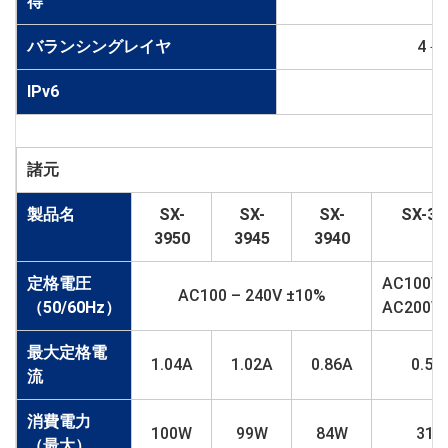
得
バランシングレイヤ
4－
IPv6
○
諸元
製品名
SX-
SX-
SX-
SX-39
3950
3945
3940
定格電圧
AC100V
AC100 – 240V ±10%
（50/60Hz）
AC200V
最大定格電
1.04A
1.02A
0.86A
0.51
流
消費電力
100W
99W
84W
31W
（最大）