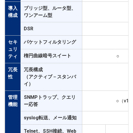
導入
ブリッジ型、ルータ型、
○
構成
ワンアーム型
DSR
○
セキ
パケットフィルタリング
○
ュリ
楕円曲線暗号スイート
○
ティ
冗長
冗長構成
性
（アクティブ－スタンバ
○
イ）
管理
SNMPトラップ、クエリ
○（v1、
機能
ー応答
syslog転送、メール通知
○
Telnet、SSH接続、Web