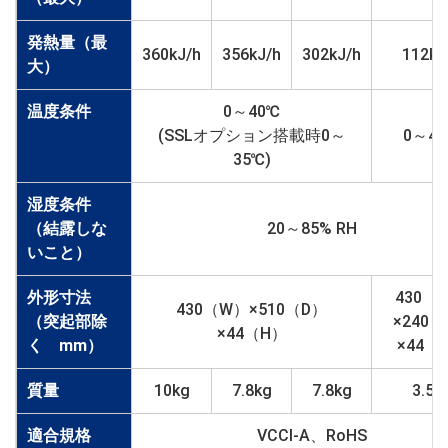
発熱量（最
360kJ/h
356kJ/h
302kJ/h
112kJ
大）
温度条件
0～40℃
(SSLオプション搭載時0～
0～4
35℃)
湿度条件
（結露しな
20～85% RH
いこと）
外形寸法
430（
430（W）×510（D）
（突起部除
×240
×44（H）
く mm）
×44（
質量
10kg
7.8kg
7.8kg
3.5k
適合規格
VCCI-A、RoHS