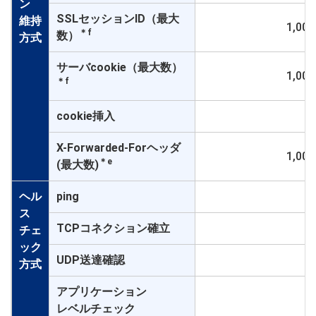
ン
SSLセッションID（最大
維持
1,000
＊f
数）
方式
サーバcookie（最大数）
1,000
＊f
cookie挿入
○
X-Forwarded-Forヘッダ
1,000
＊e
(最大数)
ヘル
ping
○
ス
TCPコネクション確立
○
チェ
ック
UDP送達確認
○
方式
アプリケーション
○
レベルチェック