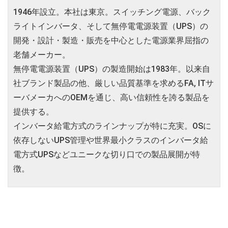
1946年設立。本社は東京。スイッチング電源、バック
ライトインバータ、そして無停電電源装置（UPS）の
開発・設計・製造・販売を中心とした電源業界屈指の
老舗メーカー。
無停電電源装置（UPS）の製造開始は1983年。以来自
社ブランド製品の他、厳しい品質基準を求めるFA, ITサ
ーバメーカへのOEMを通じ、高い信頼性を誇る製品を
提供する。
インバータ給電方式のラインナップが特に充実。OSに
依存しないUPS管理や世界最小クラスのインバータ給
電方式UPSなどユニークな切り口での製品展開が特
徴。