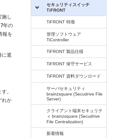
セキュリティスイッチ
TiFRONT
実施し
TiFRONT 特徴
7年の
情報を
管理ソフトウェア
TiController
TiFRONT 製品仕様
時に遮
TiFRONT 保守サービス
TiFRONT 資料ダウンロード
サーバセキュリティ
ます。
brainzsquare (Secudrive File
Server)
ずれか
クライアント端末セキュリテ
ィ brainzsquare (Secudrive
File Centralization)
新着情報