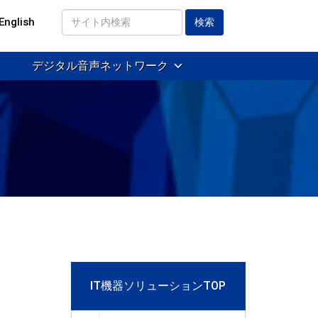
English
サ
イ
デジタル音声ネットワーク
ト
内
検
索
IT機器ソリューションTOP