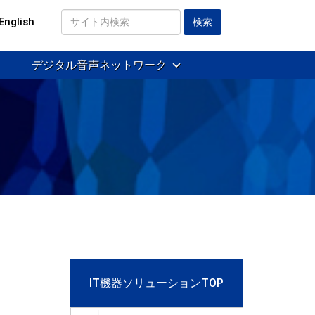
English
サ
イ
デジタル音声ネットワーク
ト
内
検
索
IT機器ソリューションTOP