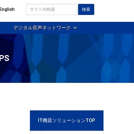
English
サ
イ
デジタル音声ネットワーク
ト
内
検
索
PS
IT機器ソリューションTOP