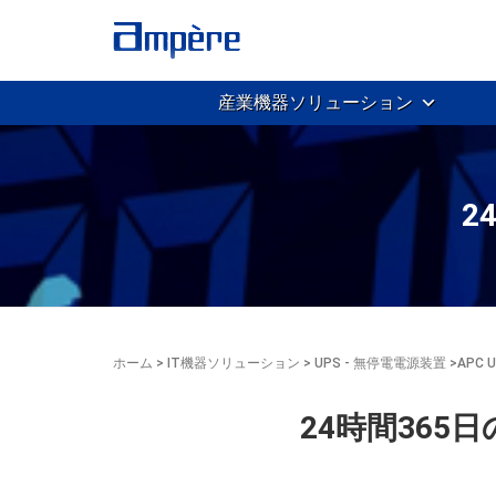
産業機器ソリューション
2
ホーム
>
IT機器ソリューション
>
UPS - 無停電電源装置
>
APC
24時間365