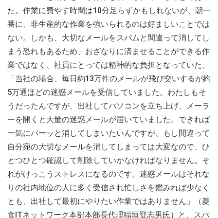
た。作業に費やす時間は10分足らずかもしれないが、朝一
番に、非生産的な作業を強いられるのは好ましいことでは
ない。しかも、大切なメールをスパムと間違って消してし
まう恐れもあるため、おざなりに済ませることができる作
業ではなく、社員にとっては精神的な負担となっていた。
「当社の場合、毎日約13万件のメールが飛び交いするが約
5万通ほどの迷惑メールを受信していました。わたしもそ
うだったんですが、出社してパソコンを立ち上げ、メーラ
ーを開くと大量の迷惑メールが届いていました。できれば
一気にパーッと消してしまいたいんですが、もし間違って
自分宛の大切なメールを消してしまっては大変なので、ひ
とつひとつ確認して削除していかなければなりません。そ
れがけっこうストレスになるのです。迷惑メールはそれな
りの社内地位の人に多く受信され忙しさを鑑みれば少なく
とも、出社して最初にやりたい作業ではありません」（菱
食ITネットワーク本部本部長代理稲垣登志男氏）と、スパ