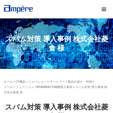
スパム対策 導入事例 株式会社菱
食 様
ホーム
>
IT機器ソリューション
>
ネットワーク製品の紹介・特徴
>
メールソリューション
>
SPAMWATCHER|導入事例
» スパム対策 導入事例 株
式会社菱食 様
スパム対策 導入事例 株式会社菱