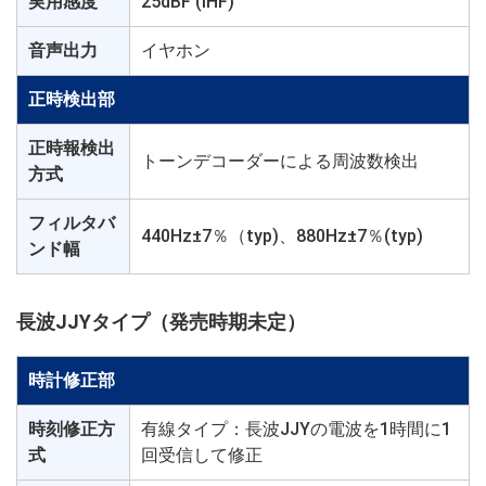
実用感度
25dBF (IHF)
音声出力
イヤホン
正時検出部
正時報検出
トーンデコーダーによる周波数検出
方式
フィルタバ
440Hz±7％（typ)、880Hz±7％(typ)
ンド幅
長波JJYタイプ（発売時期未定）
時計修正部
時刻修正方
有線タイプ：長波JJYの電波を1時間に1
式
回受信して修正