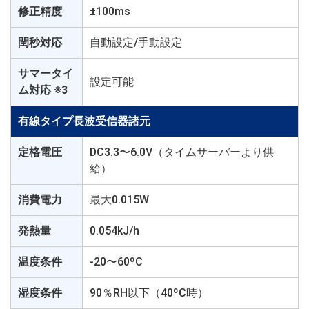
修正精度
±100ms
閏秒対応
自動設定/手動設定
サマータイ
設定可能
ム対応 ※3
有線タイプ長波受信器諸元
定格電圧
DC3.3〜6.0V（タイムサーバーより供
給）
消費電力
最大0.015W
発熱量
0.054kJ/h
温度条件
-20〜60ºC
湿度条件
90％RH以下（40ºC時）