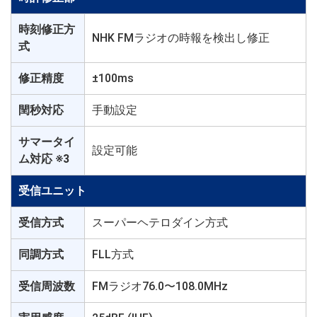
時刻修正方
NHK FMラジオの時報を検出し修正
式
修正精度
±100ms
閏秒対応
手動設定
サマータイ
設定可能
ム対応 ※3
受信ユニット
受信方式
スーパーヘテロダイン方式
同調方式
FLL方式
受信周波数
FMラジオ76.0〜108.0MHz