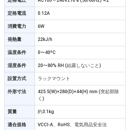
定格電圧
AC100～240V±10% (50/60Hz) ※2
定格電流
0.12A
消費電力
6W
発熱量
22kJ/h
温度条件
0〜40ºC
湿度条件
20〜80% RH (結露しないこと)
設置方式
ラックマウント
外形寸法
425.5(W)×280(D)×44(H) mm (突起部除
く)
質量
約3.1kg
適合規格
VCCI-A、RoHS、電気用品安全法