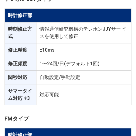
時計修正部
時刻修正方
情報通信研究機構のテレホンJJYサービ
式
スを使用して修正
修正精度
±10ms
修正頻度
1〜24回/日(デフォルト1回)
閏秒対応
自動設定/手動設定
サマータイ
対応可能
ム対応 ※3
FMタイプ
時計修正部