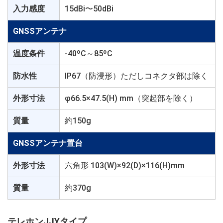
入力感度
15dBi〜50dBi
GNSSアンテナ
温度条件
-40ºC～85ºC
防水性
IP67（防浸形）ただしコネクタ部は除く
外形寸法
φ66.5×47.5(H) mm（突起部を除く）
質量
約150g
GNSSアンテナ置台
外形寸法
六角形 103(W)×92(D)×116(H)mm
質量
約370g
テレホンJJYタイプ