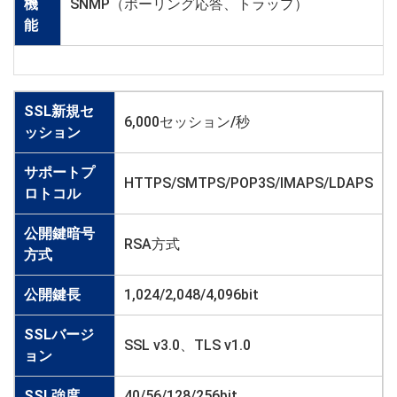
機
SNMP（ポーリング応答、トラップ）
能
SSL新規セ
6,000セッション/秒
ッション
サポートプ
HTTPS/SMTPS/POP3S/IMAPS/LDAPS
ロトコル
公開鍵暗号
RSA方式
方式
公開鍵長
1,024/2,048/4,096bit
SSLバージ
SSL v3.0、TLS v1.0
ョン
SSL強度
40/56/128/256bit