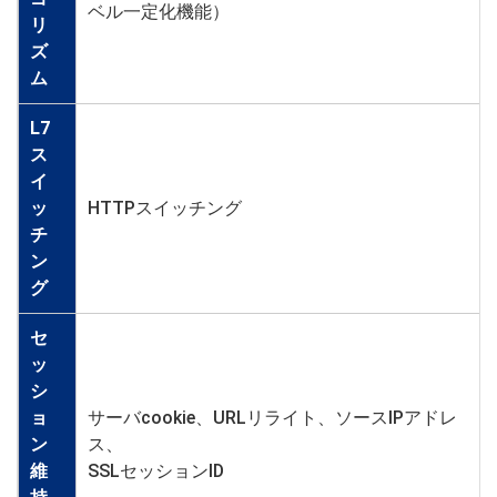
ベル一定化機能）
リ
ズ
ム
L7
ス
イ
ッ
HTTPスイッチング
チ
ン
グ
セ
ッ
シ
ョ
サーバcookie、URLリライト、ソースIPアドレ
ン
ス、
維
SSLセッションID