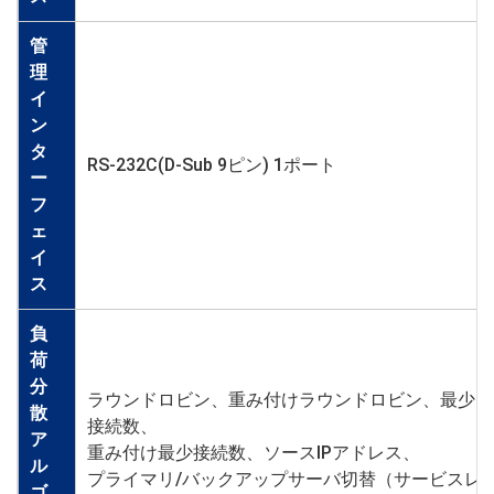
管
理
イ
ン
タ
RS-232C(D-Sub 9ピン) 1ポート
ー
フ
ェ
イ
ス
負
荷
分
ラウンドロビン、重み付けラウンドロビン、最少
散
接続数、
ア
重み付け最少接続数、ソースIPアドレス、
ル
プライマリ/バックアップサーバ切替（サービスレ
ゴ