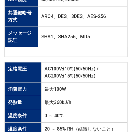
共通鍵暗号
ARC4、DES、3DES、AES-256
方式
メッセージ
SHA1、SHA256、MD5
認証
定格電圧
AC100V±10%(50/60Hz) /
AC200V±15%(50/60Hz)
消費電力
最大100W
発熱量
最大360kJ/h
温度条件
0 ～ 40℃
湿度条件
20 ～ 85% RH（結露しないこと）