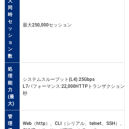
大
同
時
セ
最大250,000セッション
ッ
シ
ョ
ン
数
処
理
システムスループット(L4):25Gbps
能
L7パフォーマンス:22,000HTTPトランザクション/
力
秒
(最
大)
管
理
Web（http）、CLI（シリアル、telnet、SSH）、