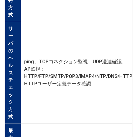
持
方
式
サ
ー
バ
の
ヘ
ping、TCPコネクション監視、UDP送達確認、
ル
AP監視：
ス
HTTP/FTP/SMTP/POP3/IMAP4/NTP/DNS/HTTPS
チ
HTTPユーザー定義データ確認
ェ
ッ
ク
方
式
最