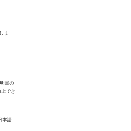
しま
証明書の
向上でき
日本語