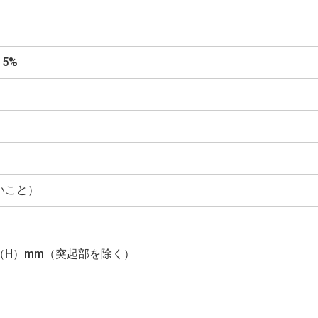
15%
ないこと）
44（H）mm（突起部を除く）