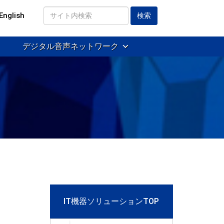
English
サ
イ
デジタル音声ネットワーク
ト
内
検
索
IT機器ソリューションTOP