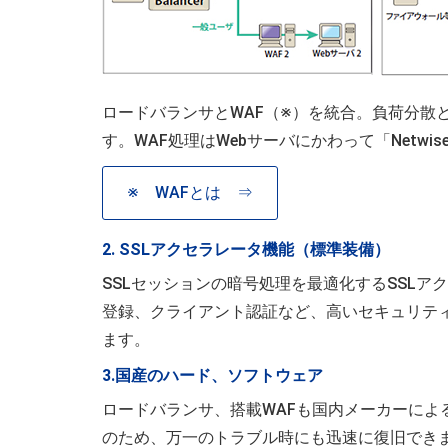
ロードバランサとWAF（※）を統合。負荷分散
す。WAF処理はWebサーバにかわって「Netw
※ WAFとは ⇒
2. SSLアクセラレータ機能（標準装備）
SSLセッションの暗号処理を最適化するSSL
登録、クライアント認証など、高いセキュリティ
ます。
3.国産のハード、ソフトウェア
ロードバランサ、搭載WAFも国内メーカーに
のため、万一のトラブル時にも迅速に復旧でき