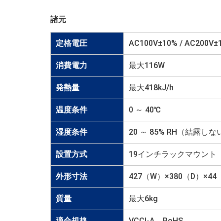
諸元
定格電圧
AC100V±10% / AC200V±
消費電力
最大116W
発熱量
最大418kJ/h
温度条件
0 ～ 40℃
湿度条件
20 ～ 85% RH（結露し
設置方式
19インチラックマウント
外形寸法
427（W）×380（D）×
質量
最大6kg
適合規格
VCCI-A、RoHS