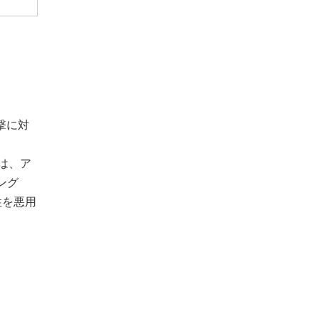
撃に対
は、ア
ング
性を悪用