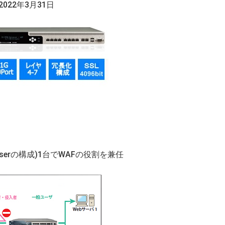
022年3月31日
wiserの構成)1台でWAFの役割を兼任