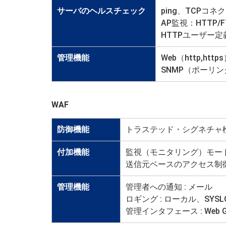
サーバのヘルスチェック
ping、TCPコ
AP監視：HTTP/FT
HTTPユーザー
管理機能
Web（http,ht
SNMP（ポーリ
WAF
防御機能
トラステッド・シグネチャ
付加機能
監視（モニタリング）モー
送信元ベースのアクセス制
管理機能
管理者への通知 : メール
ロギング : ローカル、SYSL
管理インタフェース : Web G