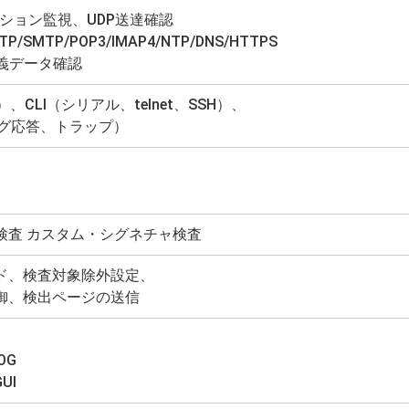
ネクション監視、UDP送達確認
P/SMTP/POP3/IMAP4/NTP/DNS/HTTPS
定義データ確認
tps）、CLI（シリアル、telnet、SSH）、
ング応答、トラップ）
検査 カスタム・シグネチャ検査
ド、検査対象除外設定、
御、検出ページの送信
OG
UI