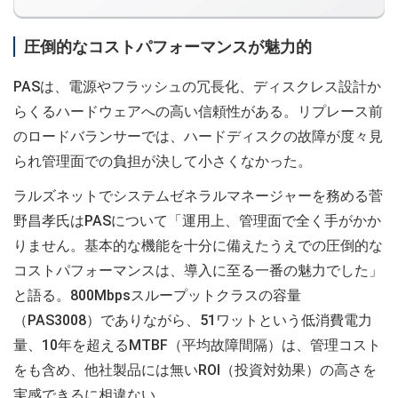
圧倒的なコストパフォーマンスが魅力的
PASは、電源やフラッシュの冗長化、ディスクレス設計か
らくるハードウェアへの高い信頼性がある。リプレース前
のロードバランサーでは、ハードディスクの故障が度々見
られ管理面での負担が決して小さくなかった。
ラルズネットでシステムゼネラルマネージャーを務める菅
野昌孝氏はPASについて「運用上、管理面で全く手がかか
りません。基本的な機能を十分に備えたうえでの圧倒的な
コストパフォーマンスは、導入に至る一番の魅力でした」
と語る。800Mbpsスループットクラスの容量
（PAS3008）でありながら、51ワットという低消費電力
量、10年を超えるMTBF（平均故障間隔）は、管理コスト
をも含め、他社製品には無いROI（投資対効果）の高さを
実感できるに相違ない。