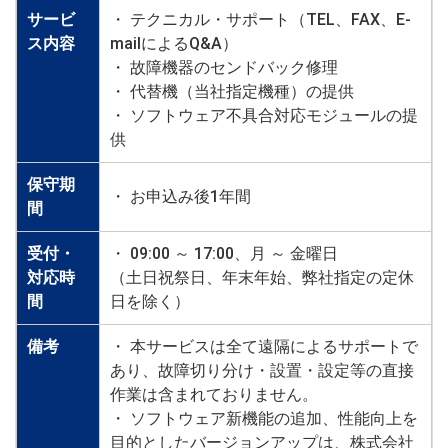
サービ
・ テクニカル・サポート（TEL、FAX、E-
ス内容
mailによるQ&A）
・ 故障機器のセンドバック修理
・ 代替機（当社指定機種）の提供
・ ソフトウェア不具合対応モジュールの提
供
保守期
・ お申込み後1年間
間
受付・
・ 09:00 ～ 17:00、月 ～ 金曜日
対応時
（土日祝祭日、年末年始、弊社指定の定休
間
日を除く）
備考
・ 本サービスは全て遠隔によるサポートで
あり、故障切り分け・設置・設定等の直接
作業は含まれておりません。
・ ソフトウェア新機能の追加、性能向上を
目的としたバージョンアップは、株式会社