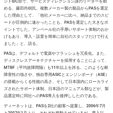
ジドIDC部で、サービスディレクション課のリーダーを勤
める、藤田尚樹氏。複数メーカー製の製品からPASを選定
した理由として、「他社メーカーに比べ、納品までのスピ
ードが圧倒的に速かったことも、PASを選定した大きなポ
イントでした。アンペール社の手厚いサポート体制のおか
げもあり、導入・設置を簡単に自社のスタッフだけで行え
ました」と、語る。
PASは、デフォルトで電源やフラッシュを冗長化。また、
ディスクレスアーキテクチャーを採用することによって、
MTBF（平均故障間隔）も11年以上を誇る。このような耐
障害性の強さや、独自専用ASICとエンジンボード（ASE）
の搭載からくる性能の高さ、そして日本国内にローカライ
ズされたサポート体制、日本語のマニュアル類などが、製
品選定時に同社へのPAS導入を後押ししたのである。
ディーネットは、PASを2社の顧客へ提案し、2006年7月
と2007年1月より、それぞれ稼動させているが、導入以