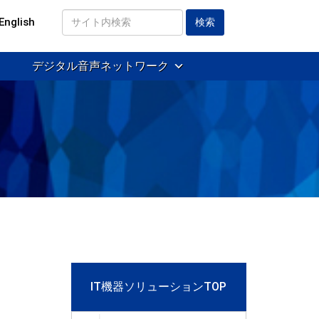
English
サ
イ
デジタル音声ネットワーク
ト
内
検
索
IT機器ソリューションTOP