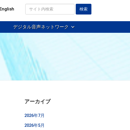
English
サ
イ
デジタル音声ネットワーク
ト
内
検
索
アーカイブ
2026年7月
2026年5月