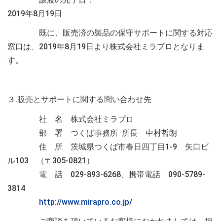
2019
年
8
月
19
日
既に、販売済の製品の保守サポートに関する対応
窓口は、
2019
年
8
月
19
日より株式会社ミラプロとなりま
す。
３.販売とサポートに関する問い合わせ先
社 名 株式会社ミラプロ
部 署 つくば事務所 所長 中村哲朗
住 所 茨城県つくば市春日四丁目
1-9
矢口ビ
ル
103
（〒
305-0821
）
電 話
029-893-6268
、携帯電話
090-5789-
3814
http://www.mirapro.co.jp/