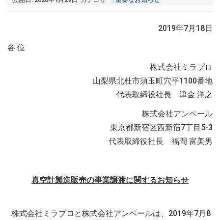
2019年
7
月
18
日
各 位
株式会社ミラプロ
山梨県北杜市須玉町穴平
1100
番地
代表取締役社長 津金 洋之
株式会社アンペール
東京都新宿区西新宿
7
丁目
5-3
代表取締役社長 福間 富美男
真空計製造販売の事業譲渡に関するお知らせ
株式会社ミラプロと株式会社アンペールは、
2019
年
7
月
8