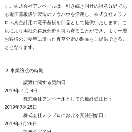
す。株式会社アンペールは、引き続き同社の得意分野であ
る電子基板設計製造のノウハウを活用し、株式会社ミラプ
ロへ真空計用の電子基板を部品として提供いたします。こ
れにより両社の得意分野を持ち寄ることができ、より一層
お客様のご要望に沿った真空分野の製品をご提供できるこ
ととなります。
２.事業譲渡の時期
譲渡に関する契約日：
2019
年７月
8
日
株式会社アンペールとしての最終受注日：
2019
年
7
月
25
日
株式会社ミラプロにおける受注開始日：
2019
年
7
月
26
日
譲渡の完了日：