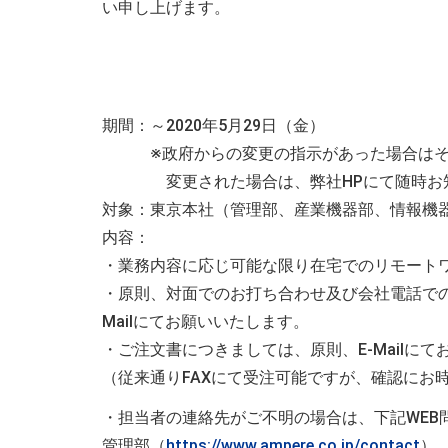
い申し上げます。
期間：～
2020
年
5
月
29
日（金）
※政府からの変更の指示があった場合はその
変更された場合は、弊社
HP
にて随時お
対象：東京本社（管理部、産業機器部、情報機
内容：
・業務内容に応じ可能な限り在宅でのリモート
・原則、対面でのお打ち合わせ及び会社電話での
Mailにてお願いいたします。
・ご注文書につきましては、原則、E-Mailに
（従来通りFAXにて受注可能ですが、確認にお
・担当者の連絡先がご不明の場合は、下記WEB
管理部（
https://www.ampere.co.jp/contact
）