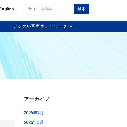
English
サ
イ
デジタル音声ネットワーク
ト
内
検
索
アーカイブ
2026年7月
2026年5月