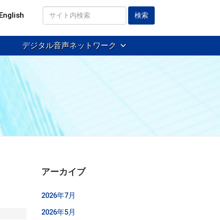
English
サ
イ
デジタル音声ネットワーク
ト
内
検
索
アーカイブ
2026年7月
2026年5月