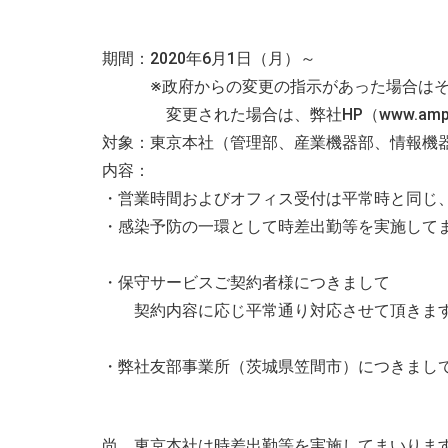
期間：
2020
年
6
月
1
日（月）～
※政府からの変更の指示があった場合はその
変更された場合は、弊社HP（www.amper
対象：東京本社（管理部、産業機器部、情報機
内容：
・営業時間およびオフィス受付は平常時と同じ
・感染予防の一環として時差出勤等を実施して
・保守サービスご契約者様につきまして
契約内容に応じ平常通り対応させて頂きま
・弊社友部事業所（茨城県笠間市）につきまし
尚、東京本社は時差出勤等を実施してまいりま