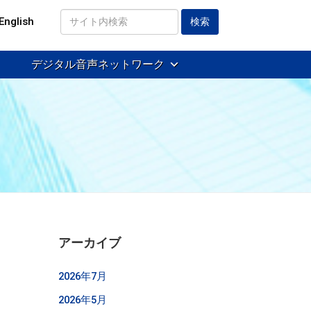
English
サ
イ
デジタル音声ネットワーク
ト
内
検
索
アーカイブ
2026年7月
2026年5月