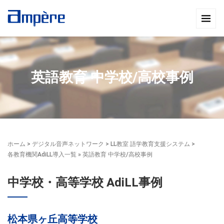
英語教育 中学校/高校事例
ホーム
>
デジタル音声ネットワーク
>
LL教室 語学教育支援システム
>
各教育機関AdiLL導入一覧
» 英語教育 中学校/高校事例
中学校・高等学校 AdiLL事例
松本県ヶ丘高等学校