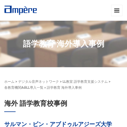
語学教育 海外導入事例
ホーム
>
デジタル音声ネットワーク
>
LL教室 語学教育支援システム
>
各教育機関AdiLL導入一覧
» 語学教育 海外導入事例
海外 語学教育校事例
サルマン・ビン・アブドゥルアジーズ大学