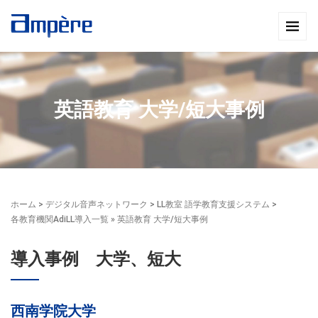
英語教育 大学/短大事例
ホーム
>
デジタル音声ネットワーク
>
LL教室 語学教育支援システム
>
各教育機関AdiLL導入一覧
» 英語教育 大学/短大事例
導入事例 大学、短大
西南学院大学