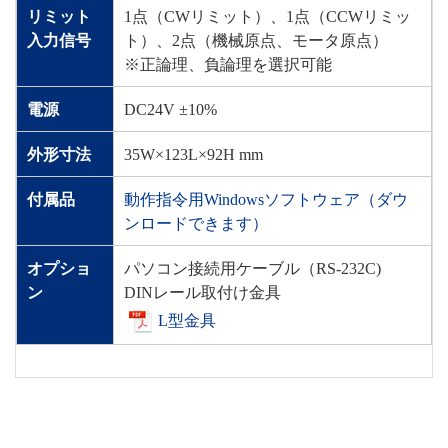
リミット
1点（CWリミット）、1点（CCWリミッ
入力信号
ト）、2点（機械原点、モータ原点）
※正論理、負論理を選択可能
電源
DC24V ±10%
外形寸法
35W×123L×92H mm
付属品
動作指令用Windowsソフトウェア（ダウ
ンロードできます）
オプショ
パソコン接続用ケーブル（RS-232C)
ン
DINレール取付け金具
L型金具