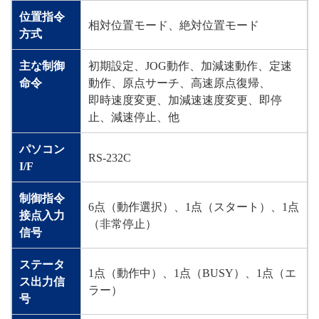
位置指令
相対位置モード、絶対位置モード
方式
主な制御
初期設定、JOG動作、加減速動作、定速
命令
動作、原点サーチ、高速原点復帰、
即時速度変更、加減速速度変更、即停
止、減速停止、他
パソコン
RS-232C
I/F
制御指令
6点（動作選択）、1点（スタート）、1点
接点入力
（非常停止）
信号
ステータ
1点（動作中）、1点（BUSY）、1点（エ
ス出力信
ラー）
号