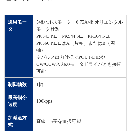
適用モー
5相パルスモータ 0.75A/相 オリエンタル
タ
モータ社製
PK543-N□、PK544-N□、PK564-N□、
PK566-N□ □はA（片軸）またはB（両
軸）
※パルス出力仕様でPOUT/DIRや
CW/CCW入力のモータドライバとも接続
可能
制御軸数
1軸
最高指令
100kpps
速度
加減速方
直線、S字を選択可能
式