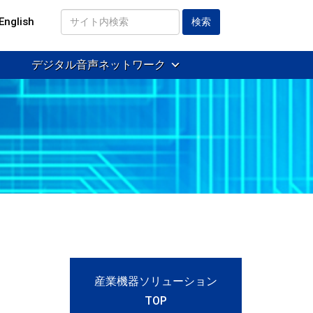
English
サ
イ
デジタル音声ネットワーク
ト
内
検
索
産業機器ソリューション
TOP