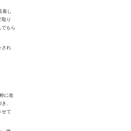
装着し
で取り
んでもら
をされ
名称に改
づき、
させて