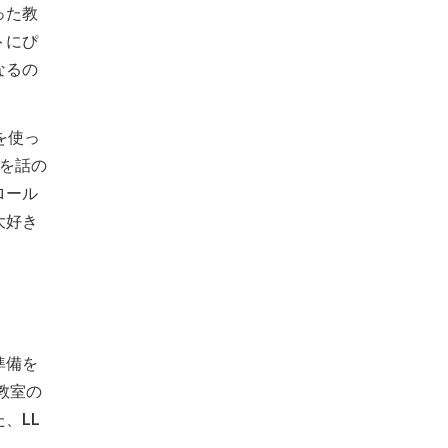
った教
トにぴ
なるの
を使っ
を話の
ロール
大好き
準備を
教室の
、LL