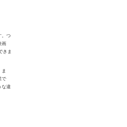
す。つ
映画
できま
、ま
業で
うな違