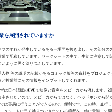
授業を展開されていますか
リフのずれが発生しているある一場面を抜き出し、その部分の
授業で配布しています。ワークシートの中で、生徒に注意して
ないように黒く塗りつぶしています。
場人物 等の説明の記載があるコミック版等の資料をプロジェク
然と授業前にその情報をインプットしてくれます。
まずは日本語版のDVDで映像と音声をスピーカから流します。2
集中させたいので、スピーカからではなく、ヘッドホンから聞
LLでは容易に行うことができるので、便利です。この時、並行
時ワークシートに黒く塗りつぶされている箇所を、特に意識して