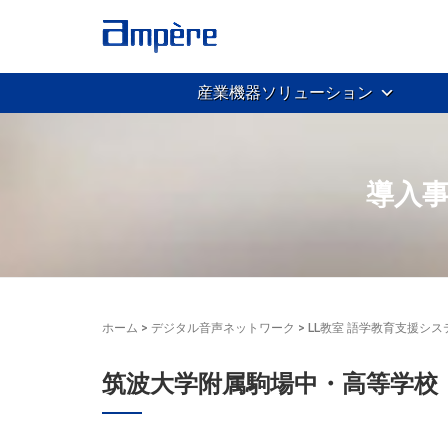
産業機器ソリューション
導入事
ホーム
>
デジタル音声ネットワーク
>
LL教室 語学教育支援シス
筑波大学附属駒場中・高等学校