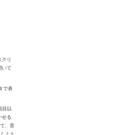
スクリ
聞いて
タで表
回目以
かせる
して、音
聞くよう