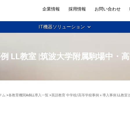
企業情報
採用情報
お問い合わせ
IT機器ソリューション
例 LL教室 |筑波大学附属駒場中・
テム
>
各教育機関AdiLL導入一覧
>
英語教育 中学校/高等学校事例
» 導入事例 LL教