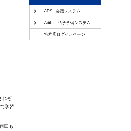
ADS | 会議システム
AdiLL | 語学学習システム
特約店ログインページ
それぞ
じて学習
で何回も