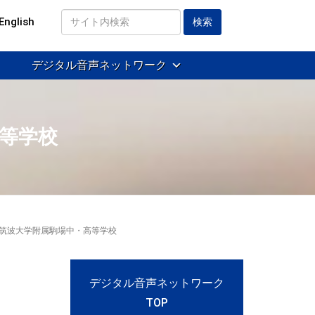
English
サ
イ
デジタル音声ネットワーク
ト
内
検
索
高等学校
室 |筑波大学附属駒場中・高等学校
デジタル音声ネットワーク
TOP