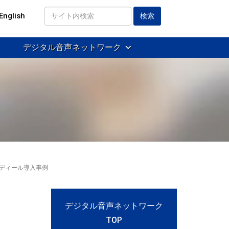
English
サ
イ
デジタル音声ネットワーク
ト
内
検
索
 アディール導入事例
デジタル音声ネットワーク
TOP