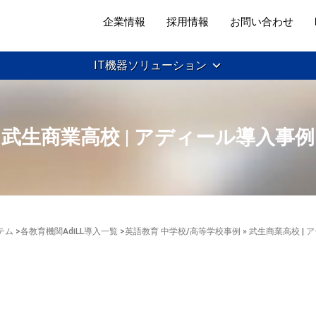
企業情報
採用情報
お問い合わせ
IT機器ソリューション
武生商業高校 | アディール導入事例
テム
>
各教育機関AdiLL導入一覧
>
英語教育 中学校/高等学校事例
» 武生商業高校 |