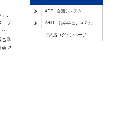
ADS | 会議システム
う」、
ワープ
AdiLL | 語学学習システム
して
特約店ログインページ
総合学
社会で