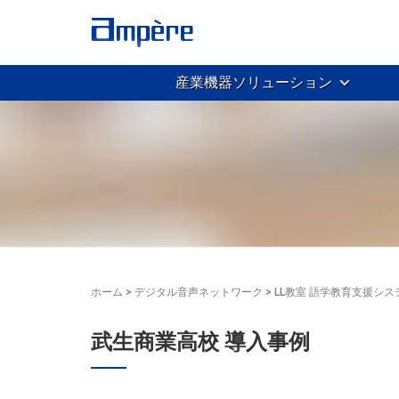
産業機器ソリューション
ホーム
>
デジタル音声ネットワーク
>
LL教室 語学教育支援シス
武生商業高校 導入事例