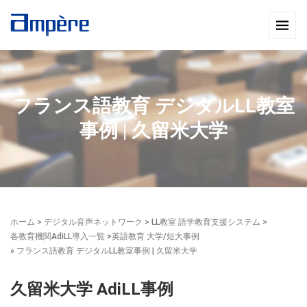
フランス語教育 デジタルLL教室
事例 | 久留米大学
ホーム
>
デジタル音声ネットワーク
>
LL教室 語学教育支援システム
>
各教育機関AdiLL導入一覧
>
英語教育 大学/短大事例
» フランス語教育 デジタルLL教室事例 | 久留米大学
久留米大学 AdiLL事例