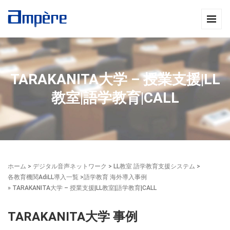
TARAKANITA大学 – 授業支援|LL
教室|語学教育|CALL
ホーム
>
デジタル音声ネットワーク
>
LL教室 語学教育支援システム
>
各教育機関AdiLL導入一覧
>
語学教育 海外導入事例
» TARAKANITA大学 – 授業支援|LL教室|語学教育|CALL
TARAKANITA大学 事例