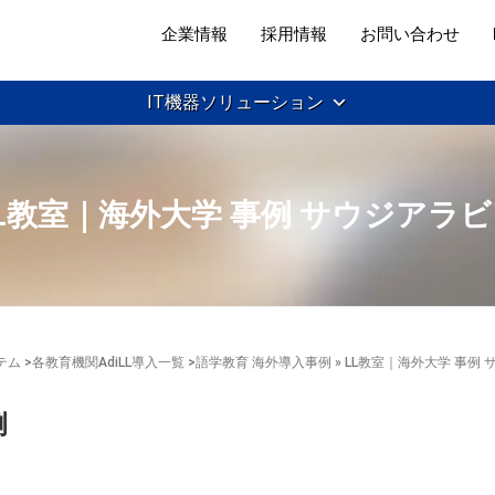
企業情報
採用情報
お問い合わせ
IT機器ソリューション
L教室｜海外大学 事例 サウジアラ
テム
>
各教育機関AdiLL導入一覧
>
語学教育 海外導入事例
» LL教室｜海外大学 事例
例