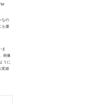
for
ンなの
にも優
いま
、画像
ように
大変嬉