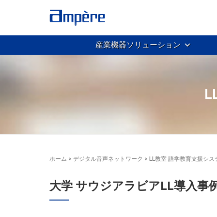
産業機器ソリューション
L
ホーム
>
デジタル音声ネットワーク
>
LL教室 語学教育支援シス
大学 サウジアラビアLL導入事