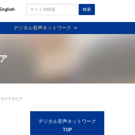
English
サ
イ
デジタル音声ネットワーク
ト
内
検
索
ビア
 サウジアラビア
デジタル音声ネットワーク
TOP