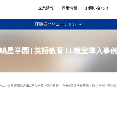
企業情報
採用情報
お問い合わせ
IT機器ソリューション
暁星学園 | 英語教育 LL教室導入事
テム
>
各教育機関AdiLL導入一覧
>
英語教育 中学校/高等学校事例
» 暁星学園 | 英語