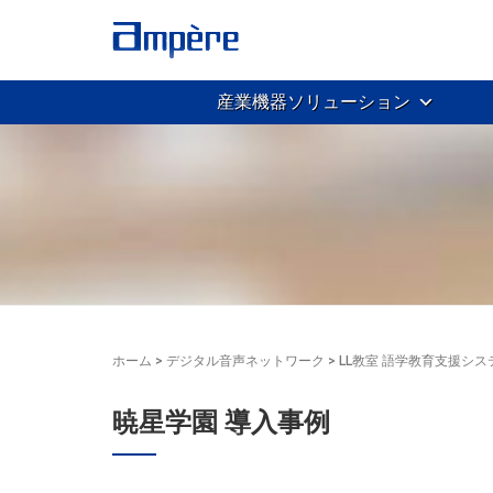
産業機器ソリューション
ホーム
>
デジタル音声ネットワーク
>
LL教室 語学教育支援シス
暁星学園 導入事例