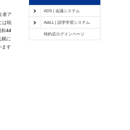
ADS | 会議システム
立者ア
には暁
AdiLL | 語学学習システム
和44
特約店ログインページ
札幌に
います