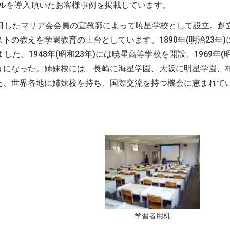
ールを導入頂いたお客様事例を掲載しています。
、来日したマリア会会員の宣教師によって暁星学校として設立。創
の教えを学園教育の土台としています。1890年(明治23年)
した。1948年(昭和23年)には暁星高等学校を開設、1969年(昭
うになった。姉妹校には、長崎に海星学園、大阪に明星学園、
た、世界各地に姉妹校を持ち、国際交流を持つ機会に恵まれて
学習者用机