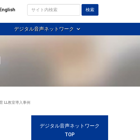
English
サ
イ
デジタル音声ネットワーク
ト
内
検
索
例
教育 LL教室導入事例
デジタル音声ネットワーク
TOP