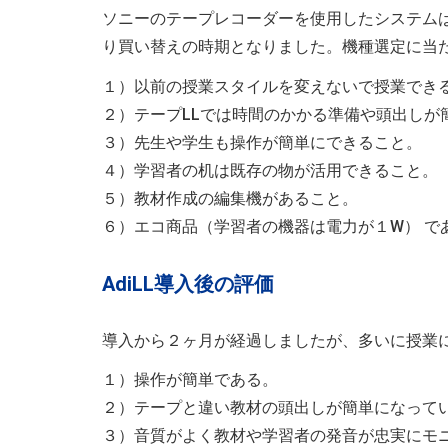
ソニーのテープレコーダーを使用したシステムは
り買い替えの時期となりました。機種選定に当
１）以前の授業スタイルを変えないで授業でき
２）テープLLでは時間のかかる準備や頭出しが
３）先生や学生も操作が簡単にできること。
４）学習者の机は既存の物が活用できること。
５）教材作成の編集機があること。
６）エコ商品（学習者の機器は電力が１W） で
AdiLL導入後の評価
導入から２ヶ月が経過しましたが、多いに授業
１）操作が簡単である。
２）テープと違い教材の頭出しが簡単になって
３）音質がよく教材や学習者の発音が忠実にモ