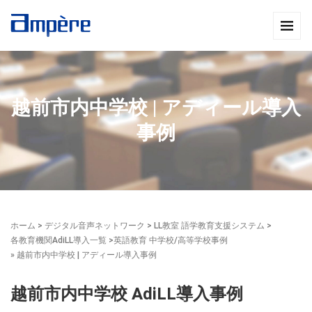
越前市内中学校 | アディール導入
事例
ホーム
>
デジタル音声ネットワーク
>
LL教室 語学教育支援システム
>
各教育機関AdiLL導入一覧
>
英語教育 中学校/高等学校事例
» 越前市内中学校 | アディール導入事例
越前市内中学校 AdiLL導入事例