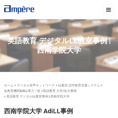
英語教育 デジタルLL教室事例 |
西南学院大学
ホーム
>
デジタル音声ネットワーク
>
LL教室 語学教育支援システム
>
各教育機関AdiLL導入一覧
>
英語教育 大学/短大事例
» 英語教育 デジタルLL教室事例 | 西南学院大学
西南学院大学 AdiLL事例