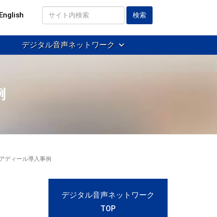
English
サ
イ
デジタル音声ネットワーク
ト
内
検
索
例
| アディール導入事例
デジタル音声ネットワーク
TOP