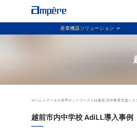
産業機器ソリューション
ホーム
>
デジタル音声ネットワーク
>
LL教室 語学教育支援シス
越前市内中学校 AdiLL導入事例