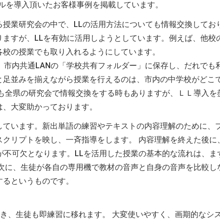
ールを導入頂いたお客様事例を掲載しています。
る授業研究会の中で、LLの活用方法についても情報交換してお
りますが、LLを有効に活用しようとしています。例えば、他校
各校の授業でも取り入れるようにしています。
、市内共通LANの「学校共有フォルダー」に保存し、だれでも
と足並みを揃えながら授業を行えるのは、市内の中学校がどこ
とも全県の研究会で情報交換をする時もありますが、ＬＬ導入を
は、大変助かっております。
しています。新出単語の練習やテキストの内容理解のために、
スクリプトを映し、一斉指導をします。 内容理解を終えた後に
が不可欠となります。LLを活用した授業の基本的な流れは、ま
 次に、生徒が各自の専用機で教材の音声と自身の音声を比較し
するというものです。
備でき、生徒も即練習に移れます。 大変使いやすく、画期的なシ