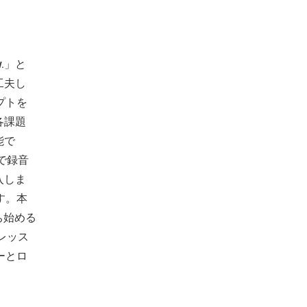
w.」と
工夫し
プトを
各課題
能で
で録音
入しま
す。本
ち始める
レッス
ーとロ
」