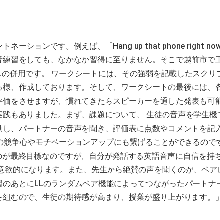
ンです。例えば、「Hang up that phone right no
音練習をしても、なかなか習得に至りません。そこで越前市で
Lの併用です。 ワークシートには、その強弱を記載したスクリ
る様、作成しております。そして、ワークシートの最後には、
評価をさせますが、慣れてきたらスピーカーを通した発表も可
実践もありました。まず、課題について、 生徒の音声を学生機
動し、パートナーの音声を聞き、評価表に点数やコメントを記
達の競争心やモチベーションアップにも繋げることができるので
ンを取るのが最終目標なのですが、自分が発話する英語音声に自信を持
り意欲的になります。また、先生から絶賛の声を聞くのが、ペア
習のあとにLLのランダムペア機能によってつながったパートナ
を組むので、生徒の期待感が高まり、授業が盛り上がります。