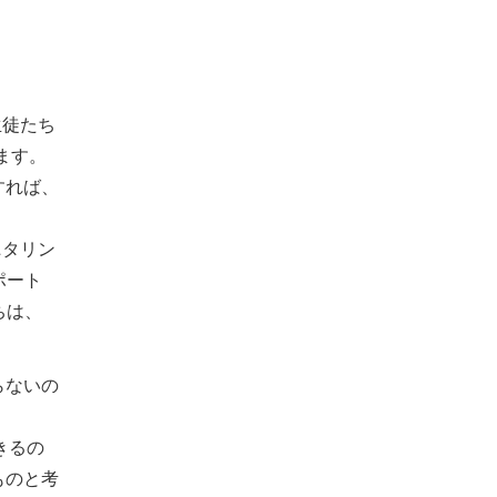
生徒たち
ます。
すれば、
ニタリン
ポート
ちは、
らないの
きるの
ものと考