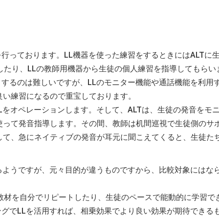
を行っております。LL機器を使った練習をするときにはALTに
したり、LLの教師用機器から生徒の個人練習を指導してもらい
クするのは難しいですが、LLのモニター機能や通話機能を利用
良い練習になるので重宝しております。
LLをオペレーションします。そして、ALTは、生徒の発音をモ
使って発音指導します。その間、教師は机間巡視で生徒側のサ
して、急にネイティブの発音が耳元に聞こえてくると、生徒た
あるようですが、元々目的が違うものですから、比較対象にはな
、教材を自分でリピートしたり、生徒のペースで能動的に学習で
ングでLLを活用すれば、相乗効果でより良い効果が期待できる