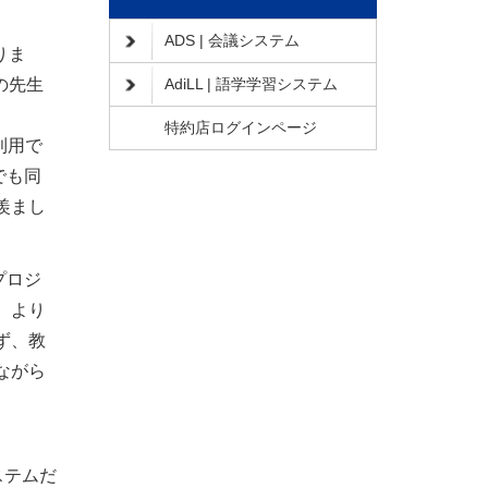
ADS | 会議システム
りま
の先生
AdiLL | 語学学習システム
特約店ログインページ
利用で
でも同
羨まし
プロジ
、より
ず、教
ながら
ステムだ