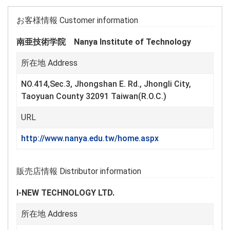
お客様情報 Customer information
南亜技術学院 Nanya Institute of Technology
所在地 Address
NO.414,Sec.3, Jhongshan E. Rd., Jhongli City,
Taoyuan County 32091 Taiwan(R.O.C.)
URL
http://www.nanya.edu.tw/home.aspx
販売店情報 Distributor information
I-NEW TECHNOLOGY LTD.
所在地 Address