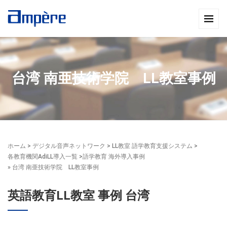
台湾 南亜技術学院 LL教室事例
ホーム
>
デジタル音声ネットワーク
>
LL教室 語学教育支援システム
>
各教育機関AdiLL導入一覧
>
語学教育 海外導入事例
» 台湾 南亜技術学院 LL教室事例
英語教育LL教室 事例 台湾