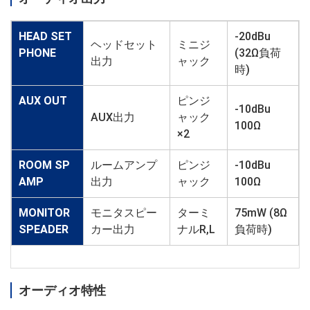
HEAD SET
-20dBu
ヘッドセット
ミニジ
PHONE
(32Ω負荷
出力
ャック
時)
AUX OUT
ピンジ
-10dBu
AUX出力
ャック
100Ω
×2
ROOM SP
ルームアンプ
ピンジ
-10dBu
AMP
出力
ャック
100Ω
MONITOR
モニタスピー
ターミ
75mW (8Ω
SPEADER
カー出力
ナルR,L
負荷時)
オーディオ特性