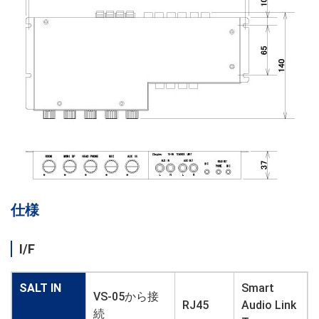
仕様
I/F
SALT IN
Smart
VS-05から接
RJ45
Audio Link
続