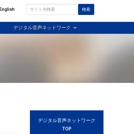
English
サ
イ
デジタル音声ネットワーク
ト
内
検
索
デジタル音声ネットワーク
TOP