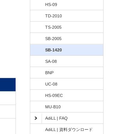
HS-09
TD-2010
TS-2005
SB-2005
SB-1420
SA-08
BNP
UC-08
HS-09EC
MU-B10
AdiLL | FAQ
AdiLL | 資料ダウンロード