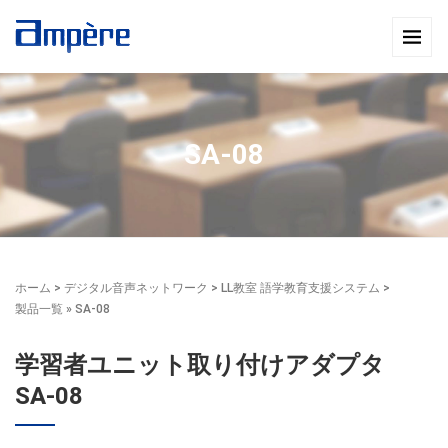
SA-08
ホーム
>
デジタル音声ネットワーク
>
LL教室 語学教育支援システム
>
製品一覧
» SA-08
学習者ユニット取り付けアダプタ
SA-08