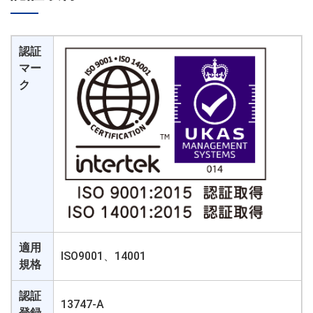
認証
マー
ク
適用
ISO9001、14001
規格
認証
13747-A
登録