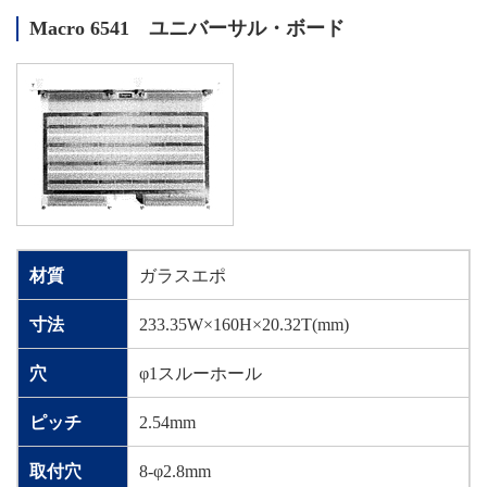
Macro 6541 ユニバーサル・ボード
材質
ガラスエポ
寸法
233.35W×160H×20.32T(mm)
穴
φ1スルーホール
ピッチ
2.54mm
取付穴
8-φ2.8mm