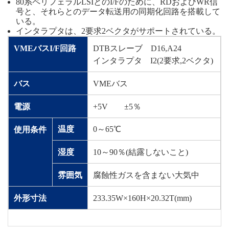
80系ペリフェラルLSIとのI/Fのために、RDおよびWR信
号と、それらとのデータ転送用の同期化回路を搭載して
いる。
インタラプタは、2要求2ベクタがサポートされている。
VMEバスI/F回路
DTBスレーブ D16,A24
インタラプタ I2(2要求,2ベクタ)
バス
VMEバス
電源
+5V ±5％
温度
0～65℃
使用条件
湿度
10～90％(結露しないこと)
雰囲気
腐蝕性ガスを含まない大気中
外形寸法
233.35W×160H×20.32T(mm)