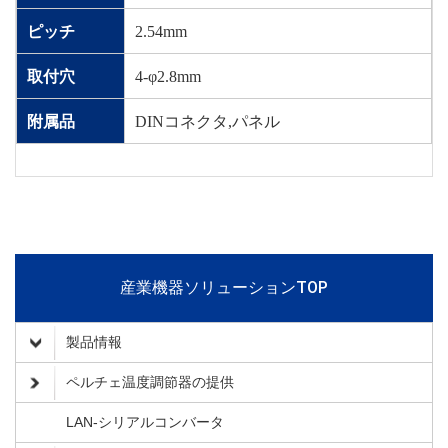
ピッチ
2.54mm
取付穴
4-φ2.8mm
附属品
DINコネクタ,パネル
産業機器ソリューションTOP
製品情報
ペルチェ温度調節器の提供
LAN-シリアルコンバータ