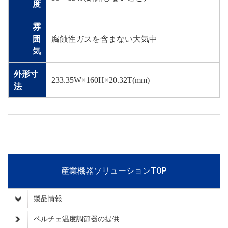
度
雰
囲
腐蝕性ガスを含まない大気中
気
外形寸
233.35W×160H×20.32T(mm)
法
産業機器ソリューションTOP
製品情報
ペルチェ温度調節器の提供