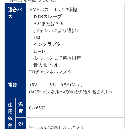
適合バ
VMEバス Rev.C.3準拠
ス
DTBスレーブ
A24またはA16
(ジャンパにより選択)
D08
インタラプタ
I1～I7
(レジスタにて選択同時
最大4レベル)
I/Oチャンネルマスタ
電源
+5V ±5％ 0.5A(Max.)
(I/Oチャンネルへの電源供給を含まない)
温
使
0～65℃
度
用
条
湿
件
30～85％(結露しないこと)