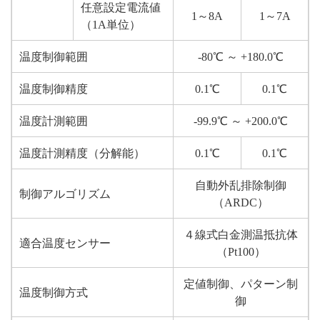
任意設定電流値
1～8A
1～7A
（1A単位）
温度制御範囲
-80℃ ～ +180.0℃
温度制御精度
0.1℃
0.1℃
温度計測範囲
-99.9℃ ～ +200.0℃
温度計測精度（分解能）
0.1℃
0.1℃
自動外乱排除制御
制御アルゴリズム
（ARDC）
４線式白金測温抵抗体
適合温度センサー
（Pt100）
定値制御、パターン制
温度制御方式
御