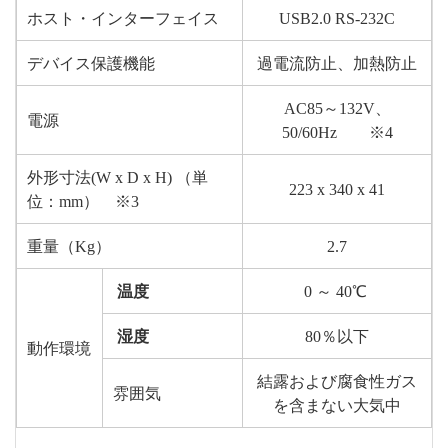
ホスト・インターフェイス
USB2.0 RS-232C
デバイス保護機能
過電流防止、加熱防止
AC85～132V、
電源
50/60Hz ※4
外形寸法(W x D x H) （単
223 x 340 x 41
位：mm） ※3
重量（Kg）
2.7
温度
0 ～ 40℃
湿度
80％以下
動作環境
結露および腐食性ガス
雰囲気
を含まない大気中