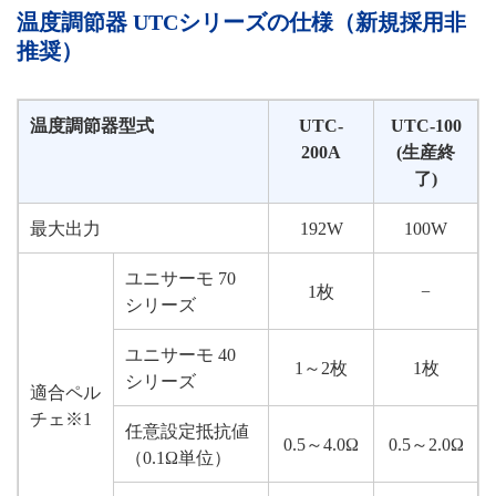
温度調節器 UTCシリーズの仕様（新規採用非
推奨）
温度調節器型式
UTC-
UTC-100
200A
(生産終
了)
最大出力
192W
100W
ユニサーモ 70
1枚
−
シリーズ
ユニサーモ 40
1～2枚
1枚
シリーズ
適合ペル
チェ※1
任意設定抵抗値
0.5～4.0Ω
0.5～2.0Ω
（0.1Ω単位）