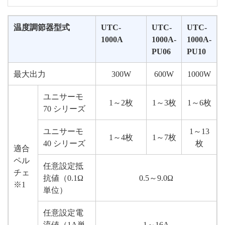
温度調節器型式
UTC-
UTC-
UTC-
1000A
1000A-
1000A-
PU06
PU10
最大出力
300W
600W
1000W
ユニサーモ
1～2枚
1～3枚
1～6枚
70 シリーズ
ユニサーモ
1～13
1～4枚
1～7枚
40 シリーズ
枚
適合
ペル
任意設定抵
チェ
抗値（0.1Ω
0.5～9.0Ω
※1
単位）
任意設定電
流値（1A単
1～16A