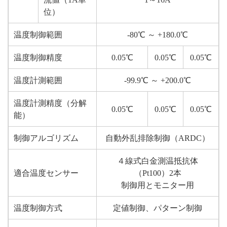
位）
温度制御範囲
-80℃ ～ +180.0℃
温度制御精度
0.05℃
0.05℃
0.05℃
温度計測範囲
-99.9℃ ～ +200.0℃
温度計測精度（分解
0.05℃
0.05℃
0.05℃
能）
制御アルゴリズム
自動外乱排除制御（ARDC）
４線式白金測温抵抗体
適合温度センサー
（Pt100）2本
制御用とモニター用
温度制御方式
定値制御、パターン制御