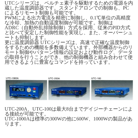
UTCシリーズは、ペルチェ素子を駆動するための電源を内
蔵した温度調節器です。スタンドアロンでの制御も、PC
によるリモート制御も可能です。
PWMによる出力電流を精密に制御し、0.1℃単位の高精度
な冷却、加熱の自動温度制御が可能です。制御は
ADRC（自動外乱排除制御）方式を採用、従来のPID方式
と比べて安定した制御性能を実現し、また、オーバーシュ
ートも抑制します。
更に温度調節器 UTCシリーズは、高速で正確な温度制御
をするための機能を多数備えています。外部機器からのリ
モート制御やパターン情報の設定および動作ログ、データ
の取得を行うことができ、他の制御機器と組み合わせて使
用できるように豊富なコマンドを持っています。
UTC-200A、UTC-100は最大8台までデイジーチェーンによ
る接続が可能です。
UTC-1000Aは標準の300Wの他に600W、1000Wの製品があ
ります。