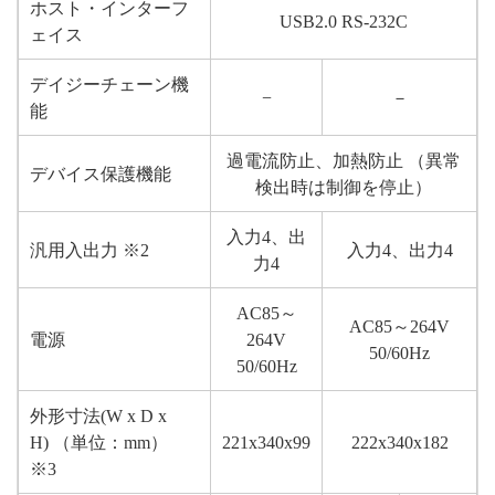
ホスト・インターフ
USB2.0 RS-232C
ェイス
デイジーチェーン機
−
－
能
過電流防止、加熱防止 （異常
デバイス保護機能
検出時は制御を停止）
入力4、出
汎用入出力 ※2
入力4、出力4
力4
AC85～
AC85～264V
電源
264V
50/60Hz
50/60Hz
外形寸法(W x D x
H) （単位：mm）
221x340x99
222x340x182
※3