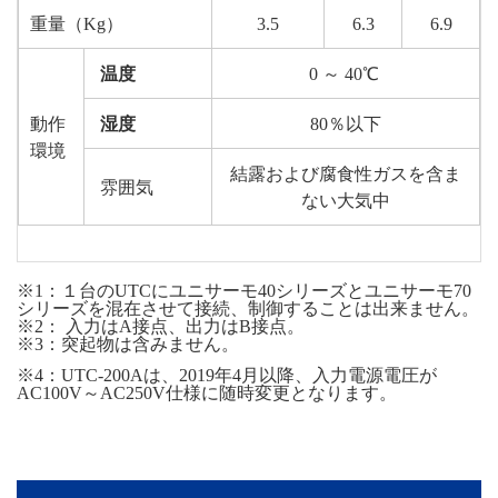
重量（Kg）
3.5
6.3
6.9
温度
0 ～ 40℃
動作
湿度
80％以下
環境
結露および腐食性ガスを含ま
雰囲気
ない大気中
※1：１台のUTCにユニサーモ40シリーズとユニサーモ70
シリーズを混在させて接続、制御することは出来ません。
※2： 入力はA接点、出力はB接点。
※3：突起物は含みません。
※4：UTC-200Aは、2019年4月以降、入力電源電圧が
AC100V～AC250V仕様に随時変更となります。