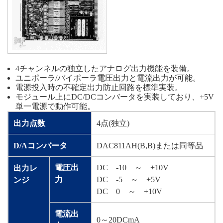
4チャンネルの独立したアナログ出力機能を装備。
ユニポーラ/バイポーラ電圧出力と電流出力が可能。
電源投入時の不確定出力防止回路を標準実装。
モジュール上にDC/DCコンバータを実装しており、+5V
単一電源で動作可能。
出力点数
4点(独立)
D/Aコンバータ
DAC811AH(B,B)または同等品
電圧出
DC -10 ～ +10V
出力レ
力
DC -5 ～ +5V
ンジ
DC 0 ～ +10V
電流出
0～20DCmA