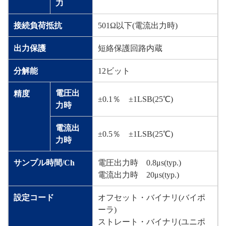
力
接続負荷抵抗
501Ω以下(電流出力時)
出力保護
短絡保護回路内蔵
分解能
12ビット
電圧出
精度
±0.1％ ±1LSB(25℃)
力時
電流出
±0.5％ ±1LSB(25℃)
力時
サンプル時間/Ch
電圧出力時 0.8μs(typ.)
電流出力時 20μs(typ.)
設定コード
オフセット・バイナリ(バイポ
ーラ)
ストレート・バイナリ(ユニポ