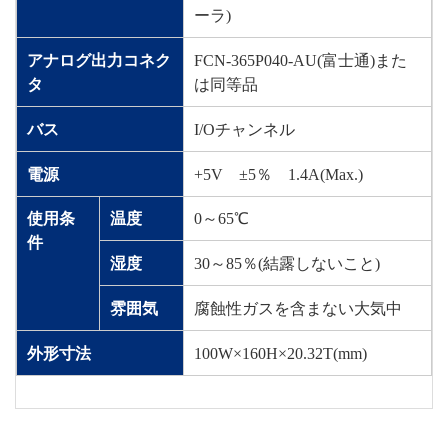
ーラ)
アナログ出力コネク
FCN-365P040-AU(富士通)また
タ
は同等品
バス
I/Oチャンネル
電源
+5V ±5％ 1.4A(Max.)
使用条
温度
0～65℃
件
湿度
30～85％(結露しないこと)
雰囲気
腐蝕性ガスを含まない大気中
外形寸法
100W×160H×20.32T(mm)