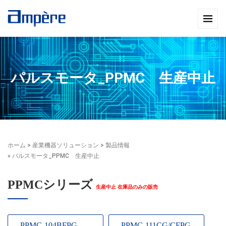
パルスモータ_PPMC 生産中止
ホーム
>
産業機器ソリューション
>
製品情報
» パルスモータ_PPMC 生産中止
PPMCシリーズ
生産中止 在庫品のみの販売
PPMC-104BFPG
PPMC-111CG/CFPG