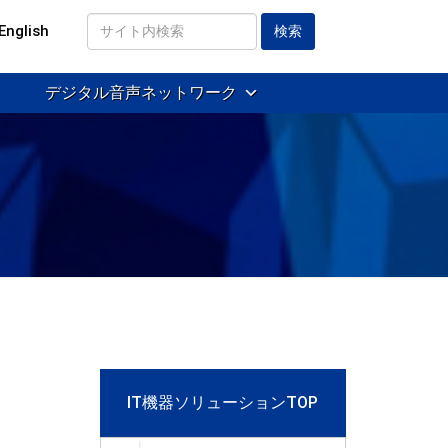
English
サ
イ
デジタル音声ネットワーク
ト
内
検
索
IT機器ソリューションTOP