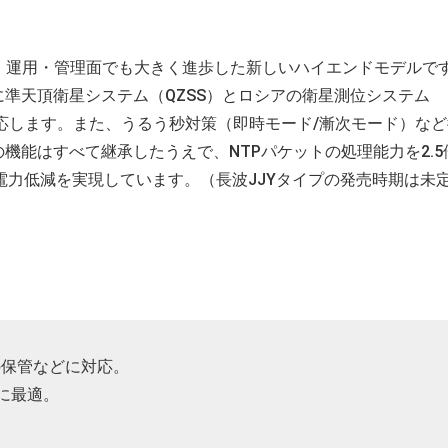
、運用・管理面でも大きく進歩した新しいハイエンドモデルで
に準天頂衛星システム（QZSS）とロシアの衛星測位システム
に対応します。また、うるう秒対策（即時モード/漸次モード）な
ての機能はすべて継承したうえで、NTPパケットの処理能力を2.
電力低減を実現しています。（長波JJYタイプの発売時期は未
の保管などに対応。
に最適。