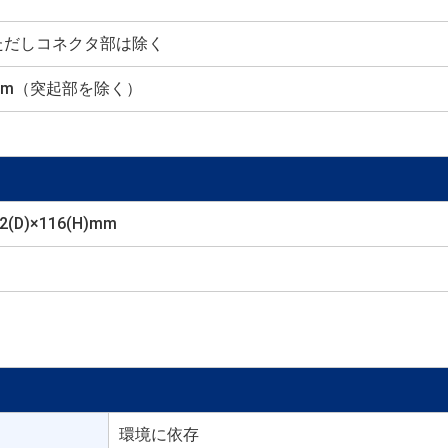
）ただしコネクタ部は除く
H) mm（突起部を除く）
2(D)×116(H)mm
環境に依存