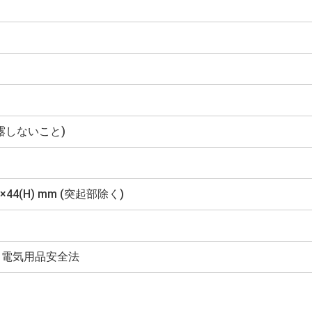
(結露しないこと)
D)×44(H) mm (突起部除く)
HS、電気用品安全法