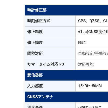
時計修正部
時刻修正方式
GPS、QZSS、GL
修正精度
±1µs(GNSS測
修正頻度
随時
閏秒対応
自動設定/手動設
サマータイム対応 ※3
対応可能
受信器部
入力感度
15dBi〜50dBi
GNSSアンテナ
温度条件
-40ºC～85ºC