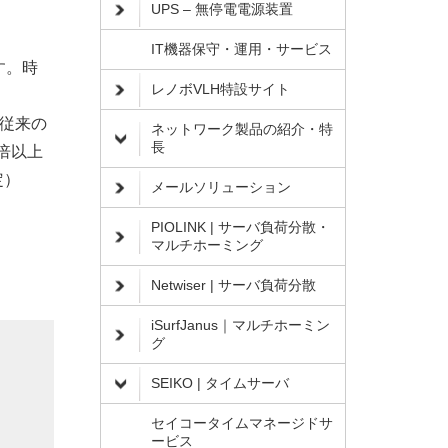
UPS – 無停電電源装置
IT機器保守・運用・サービス
す。時
レノボVLH特設サイト
ど従来の
ネットワーク製品の紹介・特
長
5倍以上
定）
メールソリューション
PIOLINK | サーバ負荷分散・
マルチホーミング
Netwiser | サーバ負荷分散
iSurfJanus｜マルチホーミン
グ
SEIKO | タイムサーバ
セイコータイムマネージドサ
ービス