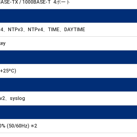
0BASE-TX / 1000BASE-T 4ポート
v4、NTPv3、NTPv4、TIME、DAYTIME
ey
+25ºC)
2、syslog
% (50/60Hz) ※2