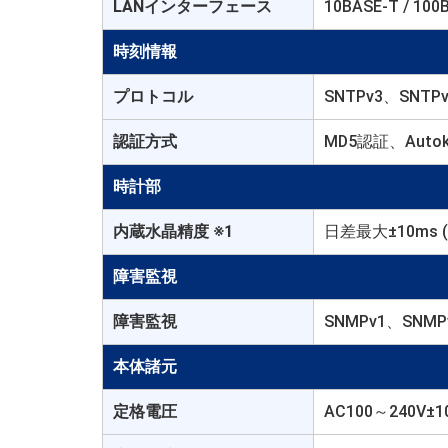
LANインターフェース
10BASE-T / 10
時刻情報
プロトコル
SNTPv3、SNTP
認証方式
MD5認証、Autok
時計部
内蔵水晶精度 ※1
日差最大±10ms (
障害監視
障害監視
SNMPv1、SNMPv
本体諸元
定格電圧
AC100～240V±10