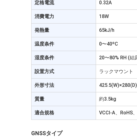
定格電流
0.32A
消費電力
18W
発熱量
65kJ/h
温度条件
0〜40ºC
湿度条件
20〜80% RH 
設置方式
ラックマウント
外形寸法
425.5(W)×280(
質量
約3.5kg
適合規格
VCCI-A、Ro
GNSSタイプ