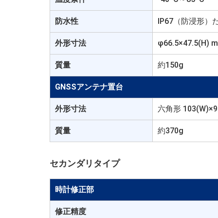
防水性
IP67（防浸形
外形寸法
φ66.5×47.5(
質量
約150g
GNSSアンテナ置台
外形寸法
六角形 103(W)×9
質量
約370g
セカンダリタイプ
時計修正部
修正精度